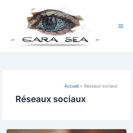
Aller
au
contenu
Main
Men
Accueil
Réseaux sociaux
Réseaux sociaux